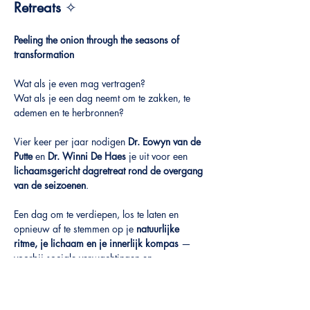
Retreats 
✧
Peeling the onion through the seasons of 
transformation
Wat als je even mag vertragen?
Wat als je een dag neemt om te zakken, te 
ademen en te herbronnen?
Vier keer per jaar nodigen 
Dr. Eowyn van de 
Putte
 en 
Dr. Winni De Haes
 je uit voor een 
lichaamsgericht dagretreat rond de overgang 
van de seizoenen
.
Een dag om te verdiepen, los te laten en 
opnieuw af te stemmen op je 
natuurlijke 
ritme, je lichaam en je innerlijk kompas
 — 
voorbij sociale verwachtingen en 
prestatiedruk.
Meer weergeven