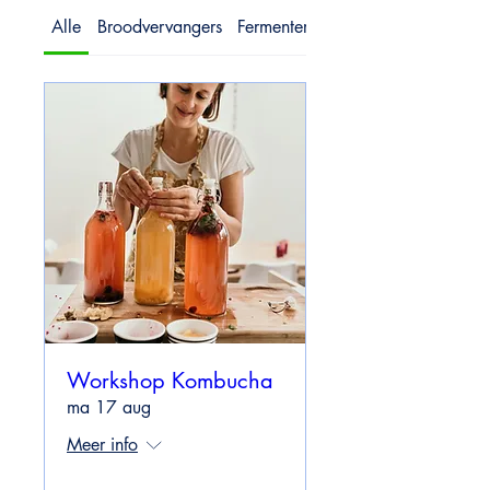
Alle
Broodvervangers
Fermenteren
Kombucha
Workshop Kombucha
ma 17 aug
Meer info