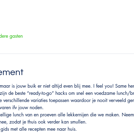
ere gasten
nement
maar is jouw buik er niet altijd even blij mee. I feel you! Same he
jn de beste “ready-to-go” hacks om snel een voedzame lunch/brun
e verschillende variaties toepassen waardoor je nooit verveeld ge
waren ifv jouw noden. 
llige lunch van en proeven alle lekkernijen die we maken. Neem
ee, zodat je thuis ook verder kan smullen.
gids met alle recepten mee naar huis.