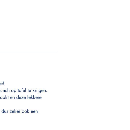
re!
ch op tafel te krijgen.  
raakt en deze lekkere 
 dus zeker ook een 