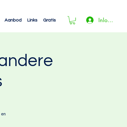
Inloggen
Aanbod
Links
Gratis
 andere
s
 en