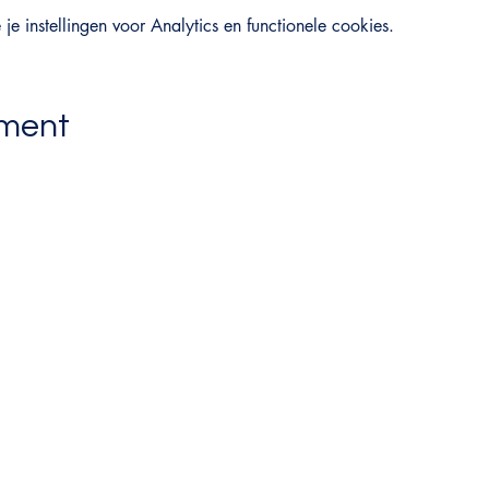
 instellingen voor Analytics en functionele cookies.
ement
Winside Out
Winni De Haes
-
Lifestyle- & loopbaancoach
Orthomoleculair voedingsdeskundige