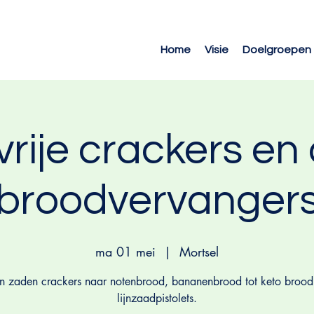
Home
Visie
Doelgroepen
vrije crackers en
broodvervanger
ma 01 mei
  |  
Mortsel
n zaden crackers naar notenbrood, bananenbrood tot keto brood
lijnzaadpistolets.