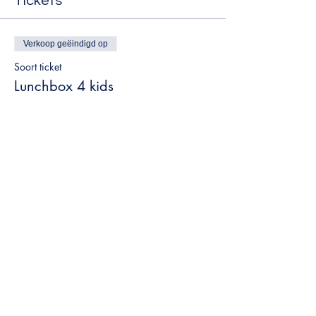
Tickets
Verkoop geëindigd op
Soort ticket
Lunchbox 4 kids
Prijs
€ 65,00
BTW inbegrepen
Deel dit evenement