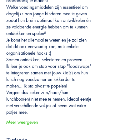
brooddoos) te maken!
Welke voedingsmiddelen zijn essentieel om 
dagelijks aan jonge kinderen mee te geven 
zodat hun brein optimaal kan ontwikkelen én 
ze voldoende energie hebben om te kunnen 
ontdekken en spelen? 
Je komt het allemaal te weten en je zal zien 
dat dit ook eenvoudig kan, mits enkele 
organisationele hacks :)
Samen ontdekken, selecteren en proeven...
Ik leer je ook om stap voor stap "foodswaps" 
te integreren samen met jouw kid(s) om hun 
lunch nog voedzamer en lekkerder te 
maken... Ik sta alvast te popelen!
Vergeet dus zeker zijn/haar/hun 
lunchbox(en) niet mee te nemen, ideaal eentje 
met verschillende vakjes of neem wat extra 
potjes mee.
Meer weergeven