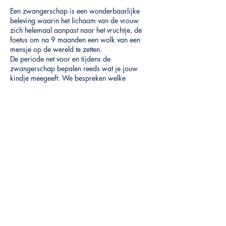
Een zwangerschap is een wonderbaarlijke
beleving waarin het lichaam van de vrouw
zich helemaal aanpast naar het vruchtje, de
foetus om na 9 maanden een wolk van een
mensje op de wereld te zetten.
De periode net voor en tijdens de
zwangerschap bepalen reeds wat je jouw
kindje meegeeft. We bespreken welke
voeding, beweging, suppletie nodig is om
deze periode zo optimaal mogelijk te kunnen
beleven.
Er zullen ook enkele proevertjes aanwezig
zijn.
Deel dit evenement
Ik kijk er alvast naar uit om jullie te inspireren!
Lieve gezonde groeten
Winni
Winside Out
Winni De Haes
-