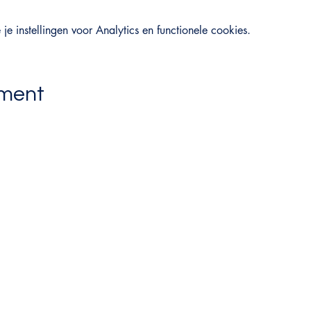
 instellingen voor Analytics en functionele cookies.
ement
Winside Out
Winni De Haes
-
Lifestyle- & loopbaancoach