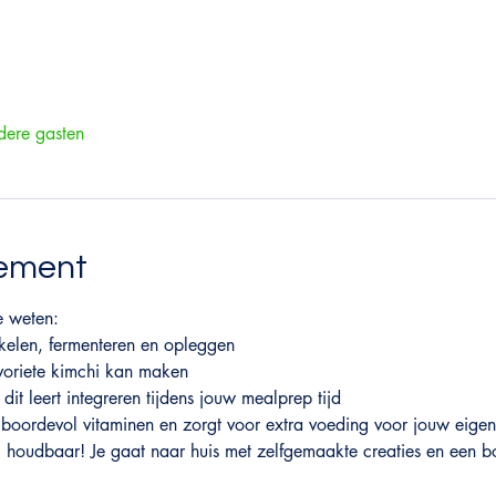
ere gasten
nement
e weten:
pekelen, fermenteren en opleggen
avoriete kimchi kan maken
dit leert integreren tijdens jouw mealprep tijd
 boordevol vitaminen en zorgt voor extra voeding voor jouw eig
ng houdbaar! Je gaat naar huis met zelfgemaakte creaties en een bo