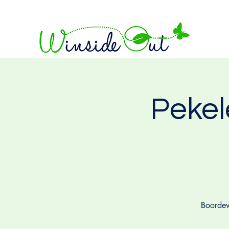
Pekel
Boordev