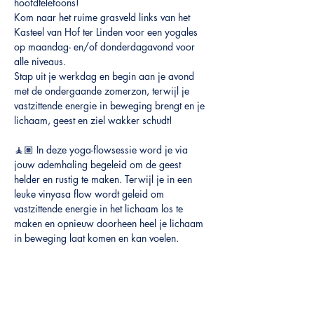
hoofdtelefoons! 
Kom naar het ruime grasveld links van het 
Kasteel van Hof ter Linden voor een yogales 
op maandag- en/of donderdagavond voor 
alle niveaus. 
Stap uit je werkdag en begin aan je avond 
met de ondergaande zomerzon, terwijl je 
vastzittende energie in beweging brengt en je 
lichaam, geest en ziel wakker schudt!
🧘🏽 In deze yoga-flowsessie word je via 
jouw ademhaling begeleid om de geest 
helder en rustig te maken. Terwijl je in een 
leuke vinyasa flow wordt geleid om 
vastzittende energie in het lichaam los te 
maken en opnieuw doorheen heel je lichaam 
in beweging laat komen en kan voelen.
Meer weergeven