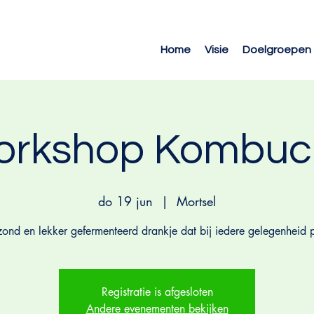
Home
Visie
Doelgroepen
orkshop Kombuc
do 19 jun
  |  
Mortsel
ond en lekker gefermenteerd drankje dat bij iedere gelegenheid p
Registratie is afgesloten
Andere evenementen bekijken