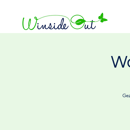
W
Gez