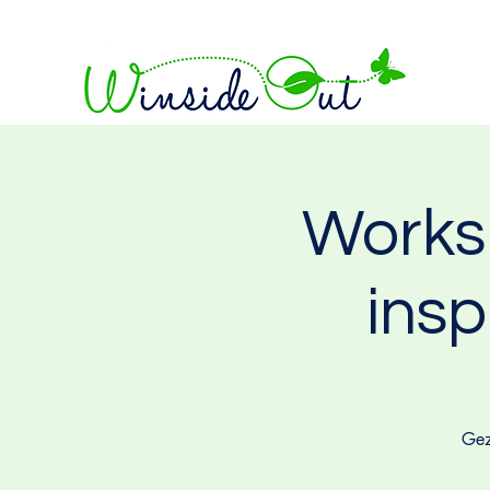
Works
insp
Gez