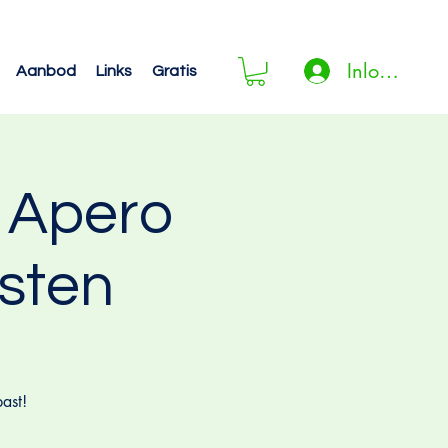
Inloggen
Aanbod
Links
Gratis
 Apero
esten
ast!