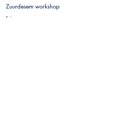
Zuurdesem workshop
Prijs
€ 160,00
BTW inbegrepen
Deel dit evenement
Winside Out
Winni De Haes
-
Lifestyle- & loopbaancoach