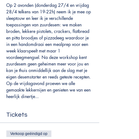
Op 2 avonden (donderdag 27/4 en vrijdag 
28/4 telkens van 19-22h) neem ik je mee op 
sleeptouw en leer ik je verschillende 
toepassingen van zuurdesem: we maken 
broden, lekkere pistolets, crackers, flatbread 
en pitta broodjes of pizzadeeg waardoor je 
in een handomdraai een mealprep voor een 
week klaarspeelt met maar 1 
voordeegmengsel. Na deze workshop kent 
zuurdesem geen geheimen meer voor jou en 
kan je thuis onmiddellijk aan de slag met je 
eigen desemstarter en reeds geteste recepten. 
Op de vrijdagavond proeven we alle 
gemaakte lekkernijen en genieten we van een 
heerlijk dinertje... 
Tickets
Verkoop geëindigd op