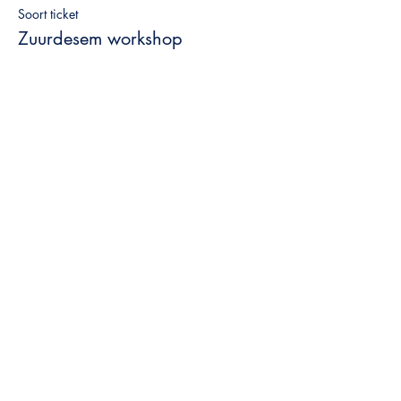
Soort ticket
Zuurdesem workshop
Prijs
€ 160,00
BTW inbegrepen
Deel dit evenement
Winside Out
Winni De Haes
-