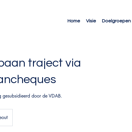
Home
Visie
Doelgroepen
aan traject via
ancheques
g gesubsidieerd door de VDAB.
eout