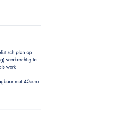
listisch plan op
g) veerkrachtig te
als werk
engbaar met 40euro