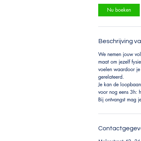
r
Nu boeken
Beschrijving v
We nemen jouw volled
maat om jezelf fysi
voelen waardoor je 
gerelateerd.
Je kan de loopbaan
voor nog eens 3h:
Bij ontvangst mag j
Contactgegev