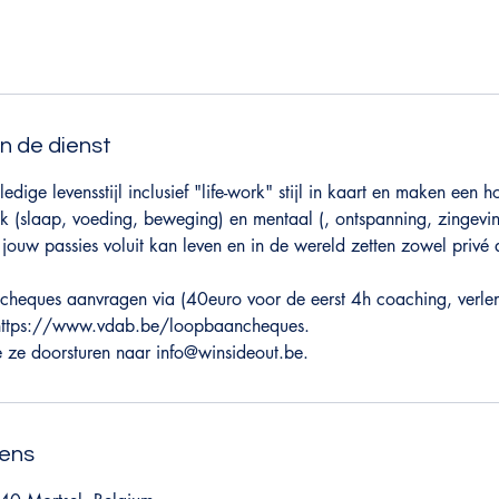
an de dienst
ige levensstijl inclusief "life-work" stijl in kaart en maken een ho
ek (slaap, voeding, beweging) en mentaal (, ontspanning, zingevin
jouw passies voluit kan leven en in de wereld zetten zowel privé 
cheques aanvragen via (40euro voor de eerst 4h coaching, verl
 https://www.vdab.be/loopbaancheques.
e ze doorsturen naar info@winsideout.be.
ens