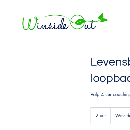
Levensb
loopba
Volg 4 uur coachin
2 uur
2
Winsid
u
u