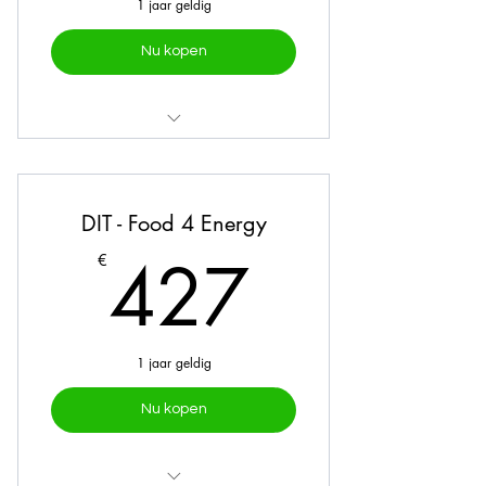
1 jaar geldig
Nu kopen
Online traject
Mealprep
DIT - Food 4 Energy
427€
427
€
1 jaar geldig
Nu kopen