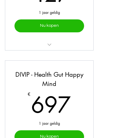
1 jaar geldig
Nu kopen
Online traject
Mealprep
DIVIP - Health Gut Happy
Intake
Mind
697€
2 vragenlijsten
697
€
Persoonlijk plan
1 jaar geldig
Nu kopen