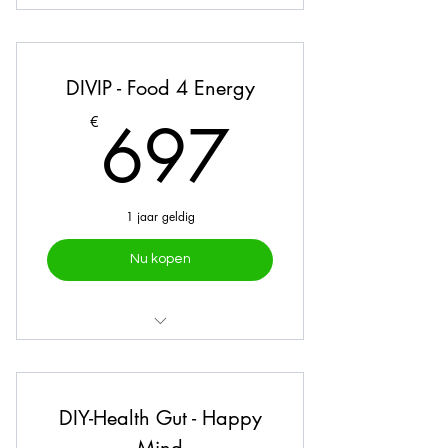
Online traject
Mealprep
DIVIP - Food 4 Energy
Intake
697€
697
€
2 vragenlijsten
Persoonlijk plan
1 jaar geldig
Nu kopen
Online traject
Mealprep
DIY-Health Gut - Happy
Intake
Mind