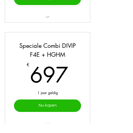
Online traject
Mealprep
Speciale Combi DIVIP
Intake
F4E + HGHM
697€
2 vragenlijsten
697
€
Persoonlijk plan
Follow up op afstand
1 jaar geldig
2 opvolgconsulten
Nu kopen
Aanpassingen behandelplan
10% korting op workshops