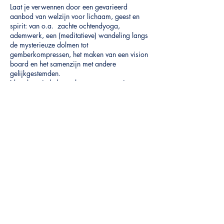
Laat je verwennen door een gevarieerd
aanbod van welzijn voor lichaam, geest en
spirit: van o.a. zachte ochtendyoga,
ademwerk, een (meditatieve) wandeling langs
de mysterieuze dolmen tot
gemberkompressen, het maken van een vision
board en het samenzijn met andere
gelijkgestemden.
Ideaal om je helemaal over te geven - in te
tunen - op te laden en met een rustig hoofd
terug naar huis te keren!
Wat mag je verder nog verwachten?
Deel dit evenement
- Ik zorg voor bio- en seizoensgebonden
maaltijden met aandacht voor wat goed is
voor je lichaam.
- We verblijven in een prachtig huis gelegen
op de top van een heuvel met 2 hectare eigen
grond (vandaar de naam :-)). Dit geeft je een
Winside Out
adembenemend uitzicht op de valleien van de
Ourthe.
Winni De Haes
-
Praktisch: