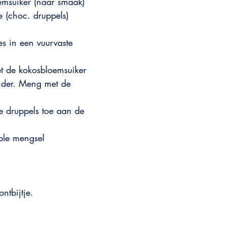
emsuiker (naar smaak)
 (choc. druppels)
s in een vuurvaste 
t de kokosbloemsuiker 
nder. Meng met de 
 druppels toe aan de 
ble mengsel
ontbijtje.