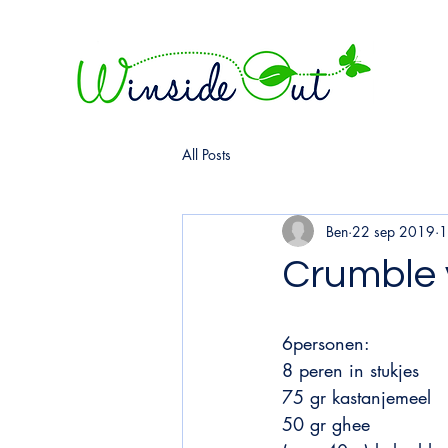
All Posts
Ben
22 sep 2019
1
Crumble 
6personen:
8 peren in stukjes
75 gr kastanjemeel
50 gr ghee