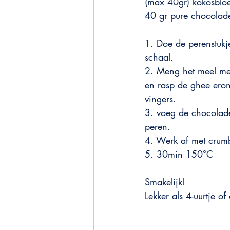
(max 40gr) kokosblo
40 gr pure chocolade
1. Doe de perenstukje
schaal.
2. Meng het meel me
en rasp de ghee ero
vingers.
3. voeg de chocolade
peren.
4. Werk af met crum
5. 30min 150°C
Smakelijk!
Lekker als 4-uurtje of 