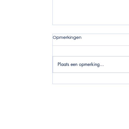
Opmerkingen
Plaats een opmerking...
Wat is dat met gluten, zuivel
en suiker?