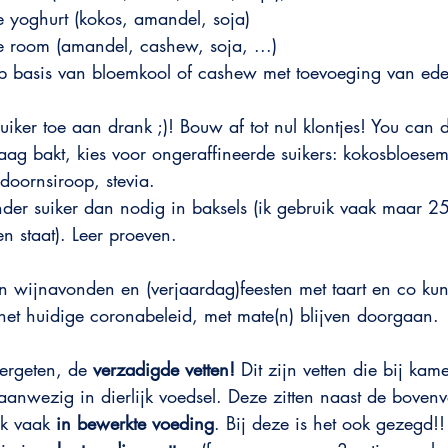
e yoghurt (kokos, amandel, soja)
e room (amandel, cashew, soja, ...)
op basis van bloemkool of cashew met toevoeging van edel
iker toe aan drank ;)! Bouw af tot nul klontjes! You can d
aag bakt, kies voor ongeraffineerde suikers: kokosbloesem
esdoornsiroop, stevia.
der suiker dan nodig in baksels (ik gebruik vaak maar 
en staat). Leer proeven.
 wijnavonden en (verjaardag)feesten met taart en co kun
het huidige coronabeleid, met mate(n) blijven doorgaan.
ergeten, de 
verzadigde vetten!
 Dit zijn vetten die bij kam
 aanwezig in dierlijk voedsel. Deze zitten naast de bove
k vaak 
in bewerkte voeding
. Bij deze is het ook gezegd!!