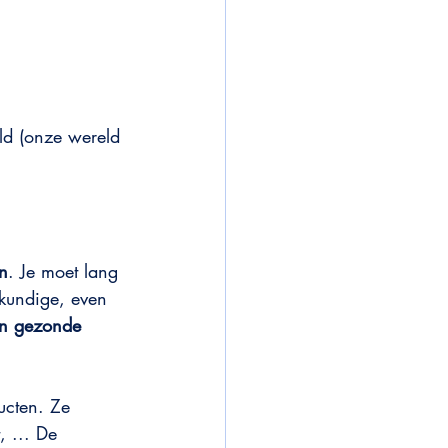
ld (onze wereld 
n
. Je moet lang 
skundige, even 
en gezonde 
ucten. Ze 
, ... De 