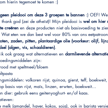
 om hierin tegemoet te komen :)
geen pleidooi om deze 3 groepen te bannen
 :) OEF! We 
 thank god (zei de atheïst)! Mijn pleidooi is 
wel om hier 
te creëren
 en deze producten niet als basisvoeding te zi
. Wat eten we dan best wel voor 80% van ons eetpatroon
oten, zaden, pitten, plantaardige olie (voorkeur: olijf, lij
sel (algen, vis, schaaldieren)
.
 ik ook graag wat alternatieven en 
darmlievende alternati
voedingsmiddelen zijn:
rood met speltmeel/bloem
ltpasta
ngsmiddelen: volkoren rijst, quinoa, gierst, teff, boekweit,
op basis van rijst, maïs, linzen, erwten, boekweit...
van dier: gebruik eens geitenyoghurt- en/of kaas.
atieven:
 melk (amandel, haver, kokos, soja), ook in barista versi