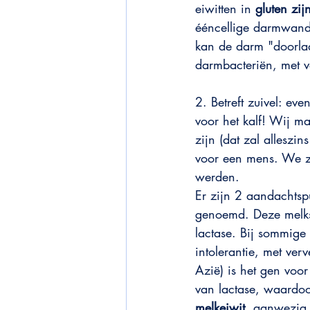
eiwitten in 
gluten zij
ééncellige darmwand 
kan de darm "doorla
darmbacteriën, met v
2. Betreft zuivel: ev
voor het kalf! Wij 
zijn (dat zal alleszi
voor een mens. We z
werden. 
Er zijn 2 aandachtspu
genoemd. Deze melks
lactase. Bij sommige
intolerantie, met ver
Azië) is het gen voo
van lactase, waardoor
melkeiwit,
 aanwezig e