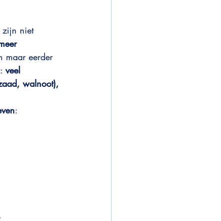
zijn niet 
meer 
en maar eerder 
: 
veel 
nzaad, walnoot), 
even
:
 
e