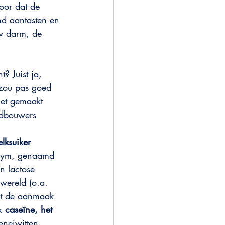
oor dat de 
nd aantasten en 
w darm, de 
? Juist ja, 
zou pas goed 
iet gemaakt 
ndbouwers 
lksuiker
nzym, genaamd 
n lactose 
wereld (o.a. 
lt de aanmaak 
k 
caseïne, het 
eneiwitten.