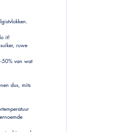
gistvlokken.
o it!
suiker, ruwe 
25-50% van wat 
nen dus, mits 
ertemperatuur 
nvernoemde 
 