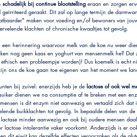
n schadelijk bij continue blootstelling
 eraan en zorgen erv
geïrriteerd geraakt. Dit zal op lange termijn de darmwa
atbaarder" maken voor voeding en/of bewoners van jou
ervelende klachten of chronische kwaaltjes tot gevolg.
en een herinnering waarvoor melk van de koe nu weer dient
maken nog geen kaas en yoghurt van mensenmelk he? Dat 
ns ethisch een probleempje worden)! Dus koemelk is echt n
ijn ons de koe gaan toe eigenen van het moment we la
nten bij zuivel: enerzijds heb je de 
lactose of ook wel me
uiker dienen we na consumptie af te breken met een e
 mensen is dit enzym niet aanwezig en vertaald zich dat i
velende buikklachten tot gevolg. In bepaalde delen van de 
r lactase minder aanwezig en ook bij oudere mensen daa
 lactose intolerantie vaker voorkomt. Anderzijds is er oo
n dit eiwit kan dezelfde effecten veroorzaken als de glut