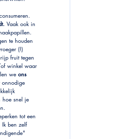
 consumeren. 
t. 
Vaak ook in 
maakpapillen. 
gen te houden 
roeger (!) 
jp fruit tegen 
/of winkel waar 
llen we 
ons 
t onnodige 
kkelijk 
 hoe snel je 
n. 
perken tot een 
 Ik ben zelf 
ondigende" 