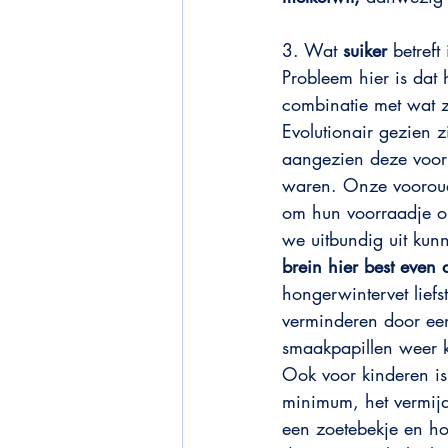
3. Wat 
suiker
 betref
Probleem hier is dat 
combinatie met wat z
Evolutionair gezien
aangezien deze voor
waren. Onze vooroude
om hun voorraadje op
we uitbundig uit kun
brein hier best eve
hongerwintervet liefs
verminderen door eens
smaakpapillen weer 
Ook voor kinderen is
minimum, het vermijde
een zoetebekje en ho