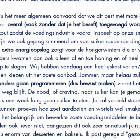
t is het meer algemeen aanvaard dat we dit best met mate
het 
overal (vaak zonder dat je het beseft) toegevoegd word
out zodat de voedingsindustrie vooral inspeelt op onze s
 zijn we ook geprogrammeerd om van suikerhoudende din
 
extra energieopslag
 zorgt voor de hongerwinters die er v
rs kwamen dan ook alleen af en toe honing en of heel ri
 te slagen. Wij hebben vandaag een heel ijskast vol en
nen kiezen uit het zoete aanbod. Jammer, maar helaas zu
n anders gaan programmeren (dus bewust maken)
 zodat he
t weg blijft. De nood, of craving, naar suiker kan je gema
 een week lang geen suiker te eten. Je zal versteld staan
kunnen proeven hoe zoet aardbeien en wortels wel smake
 het belangrijk om bewerkte zoete voedingsmiddelen te be
n ook liever niet, aangezien dit ook zeer onnatuurlijk is.
u enorm van desserten en baksels. Ik post geregeld "gez